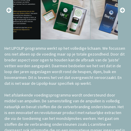
Het LIPOLIP-programma werkt op het volledige lichaam. We focussen
ons niet alleen op de voeding maar op je totale gezondheid. Door dit
breder aspect voor ogen te houden kan de afbraak van de 'juiste'
vetten worden aangepakt. Daarmee bedoelen we het vet dat in de
loop der jaren opgeslagen wordt rond de heupen, dijen, buik en
bovenarmen. Dit is tevens het vet dat overgewicht veroorzaakt. En
dat is net waar de Lipolip-kuur specifiek op werkt.
Het afslankende voedingsprogramma wordt ondersteund door
middel van ampullen. De samenstelling van de ampullen is volledig
natuurlijk en bevat stoffen die de vetverbranding ondersteunen. Het
is een innovatief en revolutionair product met natuurlijke extracten
die via de toediening van het mondslijmvlies werken. Het gaat om
stoffen die de verbranding ondersteunen zoals L-carnitine en
daarnaast ook informatie die op een innovatieve manier ingescand is