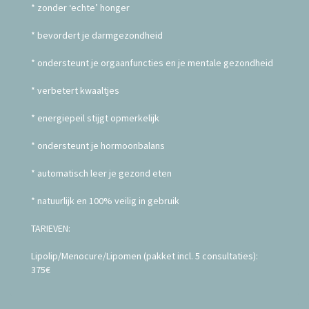
* zonder ‘echte’ honger
* bevordert je darmgezondheid
* ondersteunt je orgaanfuncties en je mentale gezondheid
* verbetert kwaaltjes
* energiepeil stijgt opmerkelijk
* ondersteunt je hormoonbalans
* automatisch leer je gezond eten
* natuurlijk en 100% veilig in gebruik
TARIEVEN:
Lipolip/Menocure/Lipomen (pakket incl. 5 consultaties):
375€